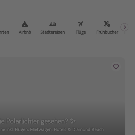
hrten
Airbnb
Städtereisen
Flüge
Frühbucher
Kurzu
ie Polarlichter gesehen? ✨
che inkl. Flügen, Mietwagen, Hotels & Diamond Beach