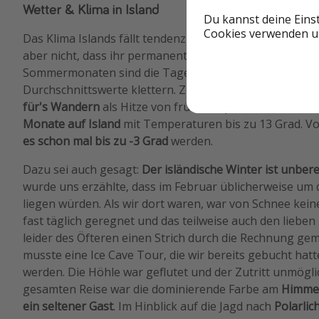
Wetter & Klima in Island
Du kannst deine Eins
Cookies verwenden un
Das Klima Islands fällt tendenziell eher in die Kategorie 
aber nicht, dass ihr permanent mit Frostbeulen rechne
Sommermonaten sind die Tage lang und können auch m
Durchschnittswerte klettern. Zudem eignen sich dies
für's Wandern
als Hitze von früh bis spät.
Juni, Juli un
Monate auf Island
mit Temperaturen bis zu 13 Grad. V
es schon mal bis zu -3 Grad
werden.
Dazu sei auch gesagt:
Der isländische Winter ist unbe
wurde uns erzählte, dass im Februar üblicherweise um 
liegen würden. Als wir dort waren, war von Schnee kein
fast täglich geregnet und das teilweise auch den liebe
leider des Öfteren einen Strich durch die Rechnung gem
musste eine Ice Cave Tour, die wir bereits gebucht ha
werden. Die Höhle war geflutet und der Zutritt unmögl
gesamten Reise war die dominierende Farbe am
Himme
ein seltener Gast
. Im Hinblick auf die Jagd nach
Polarlic