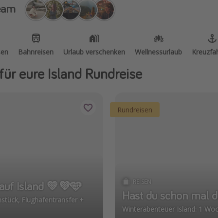
eam
sen
Bahnreisen
Urlaub verschenken
Wellnessurlaub
Kreuzfa
für eure Island Rundreise
Rundreisen
REISEN
r auf Island 💚💜🩵
Hast du schon mal d
hstück, Flughafentransfer +
Winterabenteuer Island: 1 Wo