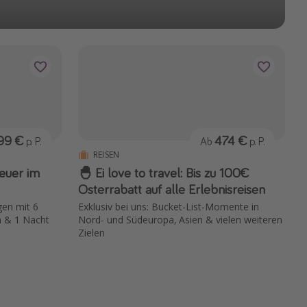
299 €
474 €
p. P.
Ab
p. P.
REISEN
teuer im
🐣 Ei love to travel: Bis zu 100€
Osterrabatt auf alle Erlebnisreisen
en mit 6
Exklusiv bei uns: Bucket-List-Momente in
n & 1 Nacht
Nord- und Südeuropa, Asien & vielen weiteren
Zielen