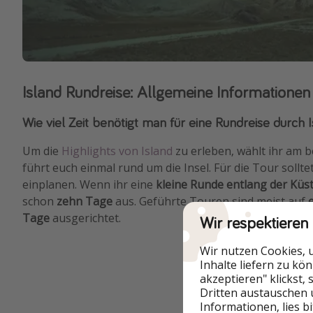
Island Rundreise: Allgemeine Informationen
Wie viel Zeit benötigt man für eine Rundreise durch 
Um die
Highlights von Island
zu erleben, wählt ihr am 
führt euch einmal rund um die Insel. Für die Tour sollt
einplanen. Wenn ihr eine
kleine Runde entlang der Küs
schon
zehn Tage
aus. Geführte Touren sind meist auf
Tage
ausgerichtet.
Wir respektieren
Wir nutzen Cookies, 
Inhalte liefern zu kö
akzeptieren" klickst,
Dritten austauschen 
Informationen, lies b