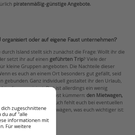
ürlich
piratenmäßig-günstige Angebote.
d organisiert oder auf eigene Faust unternehmen?
durch Island stellt sich zunächst die Frage: Wollt ihr die
er setzt ihr auf einen
geführten Trip
? Viele der
r kleine Gruppen angeboten. Die Nachteile dieser
Wenn es euch an einem Ort besonders gut gefällt, seid
an gebunden. Ganz individuell gestaltet ihr den Urlaub,
händig organisiert. Das ist allerdings ein wenig
üsst ihr euch um alles selbst kümmern:
den Mietwagen,
enaue Streckenführung
. Auch fehlt euch bei eventuellen
 dich zugeschnittene
echpartner. Es gilt abzuwägen, was euch wichtiger ist:
du auf "alle
s individuelle Abenteuer.
iese informationen mit
n. Für weitere