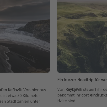
Ein kurzer Roadtrip für w
Von
Reykjavík
steuert ihr d
fen Keflavík
. Von hier aus
bekommt ihr dort
eindruck
t ist etwa 50 Kilometer
Halte sind
en Stadt zählen unter