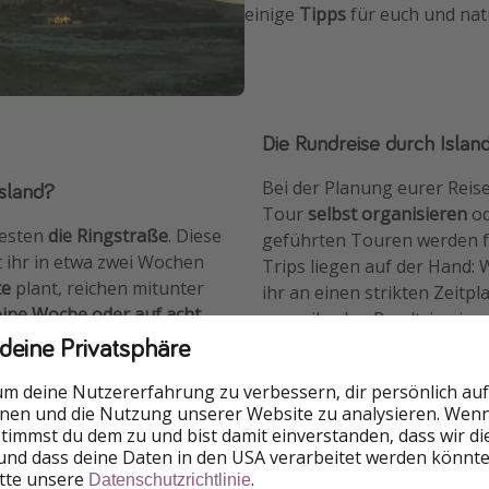
einige
Tipps
für euch und nat
Die Rundreise durch Islan
Bei der Planung eurer Reise 
Island?
Tour
selbst organisieren
od
besten
die Ringstraße
. Diese
geführten Touren werden fü
et ihr in etwa zwei Wochen
Trips liegen auf der Hand: 
te
plant, reichen mitunter
ihr an einen strikten Zeitpl
eine Woche oder auf acht
wenn ihr den Roadtrip eigen
 deine Privatsphäre
aufwendiger. Schließlich m
die Unterkünfte und die g
um deine Nutzererfahrung zu verbessern, dir persönlich auf
Problemen vor Ort ein Anspr
nnen und die Nutzung unserer Website zu analysieren. Wenn 
der sichere Komfort oder da
 stimmst du dem zu und bist damit einverstanden, dass wir d
und dass deine Daten in den USA verarbeitet werden könnte
itte unsere
.
Datenschutzrichtlinie