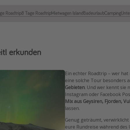
ge Roadtrip
8 Tage Roadtrip
Mietwagen Island
Badeurlaub
Camping
Unte
eit! erkunden
Ein echter Roadtrip – wer hat
eine solche Tour besonders an
Gebieten
. Und wer kennt sie 
Instagram oder Facebook Pos
Mix aus Geysiren, Fjorden, V
lassen.
Genug geträumt, verwirklicht 
eure Rundreise während des Ur