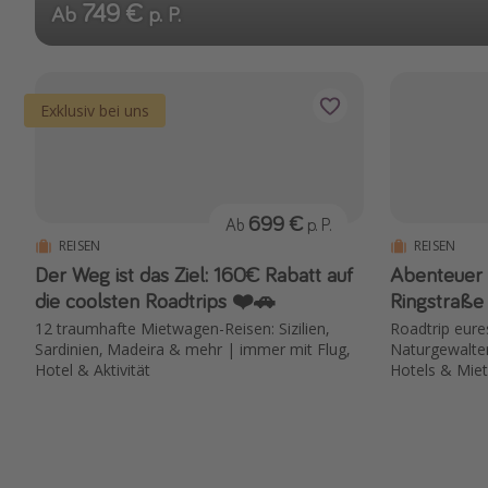
749 €
Ab
p. P.
Exklusiv bei uns
699 €
Ab
p. P.
REISEN
REISEN
Der Weg ist das Ziel: 160€ Rabatt auf
Abenteuer 
die coolsten Roadtrips ❤️🚗
Ringstraße
12 traumhafte Mietwagen-Reisen: Sizilien,
Roadtrip eure
Sardinien, Madeira & mehr | immer mit Flug,
Naturgewalte
Hotel & Aktivität
Hotels & Mie