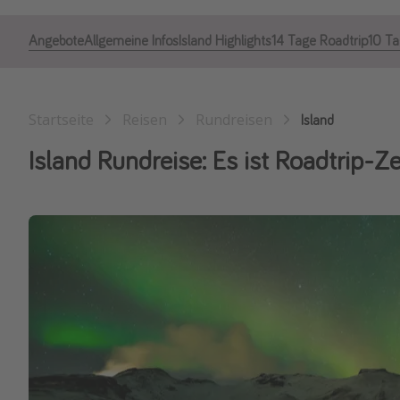
Angebote
Allgemeine Infos
Island Highlights
14 Tage Roadtrip
10 Ta
Startseite
Reisen
Rundreisen
Island
Island Rundreise: Es ist Roadtrip-Z