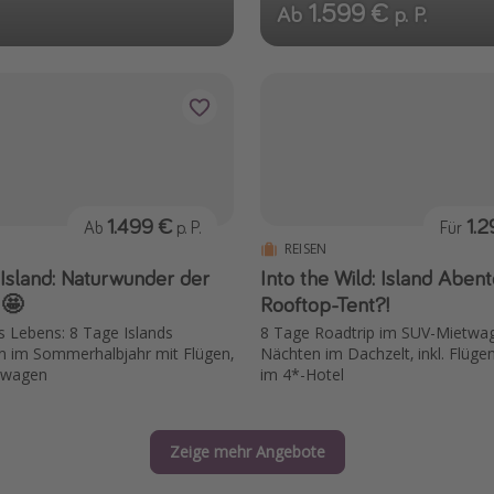
1.599 €
Ab
p. P.
1.499 €
1.
Ab
p. P.
Für
REISEN
Island: Naturwunder der
Into the Wild: Island Aben
 🤩
Rooftop-Tent?!
s Lebens: 8 Tage Islands
8 Tage Roadtrip im SUV-Mietwag
n im Sommerhalbjahr mit Flügen,
Nächten im Dachzelt, inkl. Flüge
twagen
im 4*-Hotel
Zeige mehr Angebote