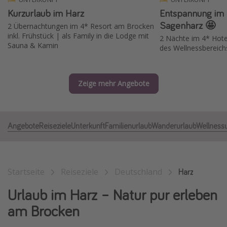
Kurzurlaub im Harz
Entspannung im 
Normandie Urlaub
Sagenharz 🤩
2 Übernachtungen im 4* Resort am Brocken
Goa Urlaub
inkl. Frühstück | als Family in die Lodge mit
2 Nächte im 4* Hote
St. Lucia Urlaub
Sauna & Kamin
des Wellnessbereic
Kefalonia Urlaub
Krabi Urlaub
Zeige mehr Angebote
Tulum Urlaub
Sri Lanka Rundreise
Angebote
Reiseziele
Unterkunft
Familienurlaub
Wanderurlaub
Wellness
Japan Rundreise
Reisethemen
Startseite
Reiseziele
Deutschland
Harz
Alle Reisethemen
Urlaub im Harz – Natur pur erleben
Wellnessurlaub
am Brocken
Disneyland Paris
Roadtrips