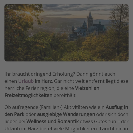
Wochenendtrip
Singlereisen
Strandurlaub
Gruppenreisen
Hotels in Hamburg
Hotels in Amsterdam
Hotels am Achensee
Ihr braucht dringend Erholung? Dann gönnt euch
einen
Urlaub
im Harz
. Gar nicht weit entfernt liegt diese
Weitere Themen
herrliche Ferienregion, die eine
Vielzahl an
Reise Journal
Freizeitmöglichkeiten
bereithält.
Familienurlaub in der Türkei
Ob aufregende (Familien-) Aktivitäten wie ein
Ausflug in
Rundreisen in Thailand
den Park
oder
ausgiebige Wanderungen
oder sich doch
lieber bei
Wellness und Romantik
etwas Gutes tun – der
Bahnreisen in der Schweiz
Urlaub im Harz bietet viele Möglichkeiten. Taucht ein in
Reisepassfreie Reiseziele