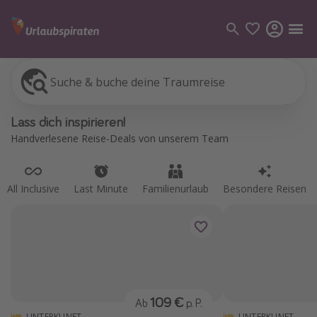
Suche & buche deine Traumreise
All Inclusive
Last Minute
Familienurlaub
Besondere Reisen
Kategorien
Lass dich inspirieren!
Flüge
Handverlesene Reise-Deals von unserem Team
Hotel
Pauschalreisen
All Inclusive
Last Minute
Familienurlaub
Besondere Reisen
Kreuzfahrten
Reiseziele
Alle Reiseziele
Bodensee Urlaub
109 €
Ab
p. P.
Gozo Urlaub
UNTERKUNFT
UNTERKUNFT