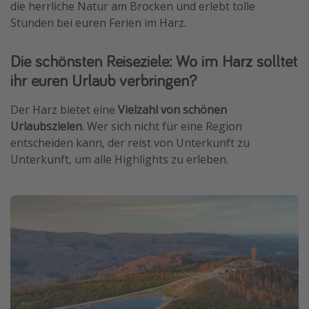
die herrliche Natur am Brocken und erlebt tolle
Travel Know How
Stunden bei euren Ferien im Harz.
Silvesterreisen
Die schönsten Reiseziele: Wo im Harz solltet
Last Minute Urlaub Mallorca
ihr euren Urlaub verbringen?
Last Minute Urlaub Deutschland
Der Harz bietet eine
Vielzahl von schönen
Urlaubszielen
. Wer sich nicht für eine Region
entscheiden kann, der reist von Unterkunft zu
Unterkunft, um alle Highlights zu erleben.