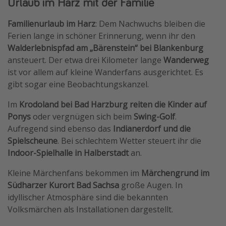
Urlaub im Harz mit der Familie
Familienurlaub im Harz
: Dem Nachwuchs bleiben die
Ferien lange in schöner Erinnerung, wenn ihr den
Walderlebnispfad am „Bärenstein“ bei Blankenburg
ansteuert. Der etwa drei Kilometer lange
Wanderweg
ist vor allem auf kleine Wanderfans ausgerichtet. Es
gibt sogar eine Beobachtungskanzel.
Im
Krodoland bei Bad Harzburg
reiten die Kinder auf
Ponys
oder vergnügen sich beim
Swing-Golf
.
Aufregend sind ebenso das
Indianerdorf und die
Spielscheune
. Bei schlechtem Wetter steuert ihr die
Indoor-Spielhalle in Halberstadt
an.
Kleine Märchenfans bekommen im
Märchengrund im
Südharzer Kurort Bad Sachsa
große Augen. In
idyllischer Atmosphäre sind die bekannten
Volksmärchen als Installationen dargestellt.