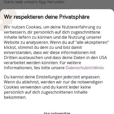
Dann lade unsere App herunter.
Wir respektieren deine Privatsphäre
Urlaubspiraten ist Teil der HolidayPirates Group
Wir nutzen Cookies, um deine Nutzererfahrung zu
verbessern, dir persönlich auf dich zugeschnittene
Unsere Märkte
Inhalte liefern zu können und die Nutzung unserer
Website zu analysieren. Wenn du auf "alle akzeptieren"
PiratinViaggio
HolidayPirates
klickst, stimmst du dem zu und bist damit
VakantiePiraten
WakacyjniPiraci
einverstanden, dass wir diese informationen mit
VoyagesPirates
Ferienpiraten
Dritten austauschen und dass deine Daten in den USA
Urlaubspiraten
ViajerosPiratas
verarbeitet werden könnten. Für weitere
TravelPirates
Informationen, lies bitte unsere
.
Datenschutzrichtlinie
Unsere Gruppe
Du kannst deine Einstellungen jederzeit anpassen.
HolidayPirates Group
Wenn du ablehnst, werden wir nur die notwendigen
Cookies verwenden und du kannt leider keine
Lerne uns kennen
Rechtliches
persönlich auf dich zugeschnittenen Inhalte
bekommen.
Über uns
Datenschutz
Karriere
Impressum
Nur notwendige