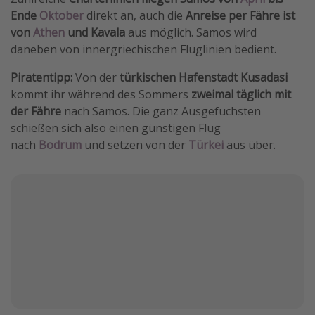
Ende
Oktober
direkt an, auch die
Anreise per Fähre ist
Travel Know How
von
Athen
und Kavala
aus möglich. Samos wird
Silvesterreisen
daneben von innergriechischen Fluglinien bedient.
Last Minute Urlaub Mallorca
Piratentipp:
Von der
türkischen Hafenstadt Kusadasi
Last Minute Urlaub Deutschland
kommt ihr während des Sommers
zweimal täglich mit
der Fähre
nach Samos. Die ganz Ausgefuchsten
schießen sich also einen günstigen Flug
nach
Bodrum
und setzen von der
Türkei
aus über.