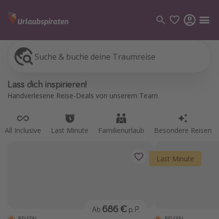
Suche & buche deine Traumreise
All Inclusive
Last Minute
Familienurlaub
Besondere Reisen
Kategorien
Lass dich inspirieren!
Flüge
Handverlesene Reise-Deals von unserem Team
Hotel
Pauschalreisen
All Inclusive
Last Minute
Familienurlaub
Besondere Reisen
Kreuzfahrten
Last Minute
Reiseziele
Alle Reiseziele
Bodensee Urlaub
686 €
Ab
p. P.
Gozo Urlaub
REISEN
REISEN