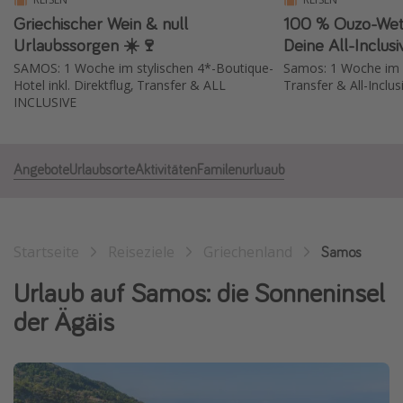
Griechischer Wein & null
100 % Ouzo-Wett
Normandie Urlaub
Urlaubssorgen ☀️🍷
Deine All-Inclusi
Goa Urlaub
SAMOS: 1 Woche im stylischen 4*-Boutique-
Samos: 1 Woche im 4*
St. Lucia Urlaub
Hotel inkl. Direktflug, Transfer & ALL
Transfer & All-Inclus
INCLUSIVE
Kefalonia Urlaub
Krabi Urlaub
Tulum Urlaub
Angebote
Urlaubsorte
Aktivitäten
Familenurluaub
Sri Lanka Rundreise
Japan Rundreise
Startseite
Reiseziele
Griechenland
Samos
Reisethemen
Urlaub auf Samos: die Sonneninsel
Alle Reisethemen
der Ägäis
Wellnessurlaub
Disneyland Paris
Roadtrips