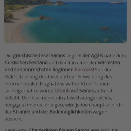
Wochenendtrip
Singlereisen
Strandurlaub
Gruppenreisen
Hotels in Hamburg
Hotels in Amsterdam
Die
griechische Insel Samos
liegt
in der Ägäis
nahe dem
türkischen Festland
und damit in einer der
wärmsten
Hotels am Achensee
und sonnenreichsten Regionen
Europas
! Seit der
Elektrifizierung der Insel und der Einweihung des
Weitere Themen
internationalen Flughafens während der frühen
sechziger Jahre wurde
Urlaub
auf Samos
äußerst
Reise Journal
beliebt. Die Insel nennt ein abwechslungsreiches,
Familienurlaub in der Türkei
bergiges Inneres ihr eigen, wird jedoch hauptsächlich
Rundreisen in Thailand
der
Strände und der Bademöglichkeiten
wegen
besucht.
Bahnreisen in der Schweiz
Reisepassfreie Reiseziele
Zahlreiche
Charterlinien fliegen Samos von
April
bis