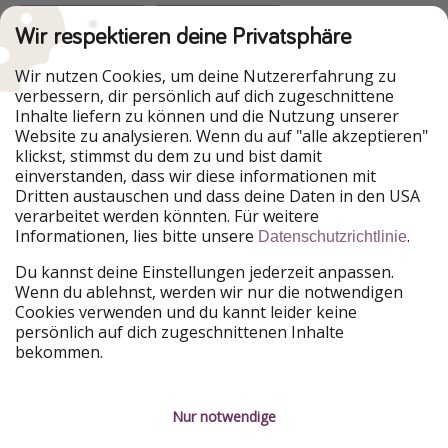
Wir respektieren deine Privatsphäre
Urlaubspiraten ist Teil der HolidayPirates Group
Wir nutzen Cookies, um deine Nutzererfahrung zu
verbessern, dir persönlich auf dich zugeschnittene
Unsere Märkte
Inhalte liefern zu können und die Nutzung unserer
Website zu analysieren. Wenn du auf "alle akzeptieren"
PiratinViaggio
HolidayPirates
klickst, stimmst du dem zu und bist damit
VakantiePiraten
WakacyjniPiraci
einverstanden, dass wir diese informationen mit
VoyagesPirates
Ferienpiraten
Dritten austauschen und dass deine Daten in den USA
Urlaubspiraten
ViajerosPiratas
verarbeitet werden könnten. Für weitere
TravelPirates
Informationen, lies bitte unsere
.
Datenschutzrichtlinie
Unsere Gruppe
Du kannst deine Einstellungen jederzeit anpassen.
HolidayPirates Group
Wenn du ablehnst, werden wir nur die notwendigen
Cookies verwenden und du kannt leider keine
Lerne uns kennen
Rechtliches
persönlich auf dich zugeschnittenen Inhalte
bekommen.
Über uns
Datenschutz
Karriere
Impressum
Nur notwendige
Presse
Unsere Regeln