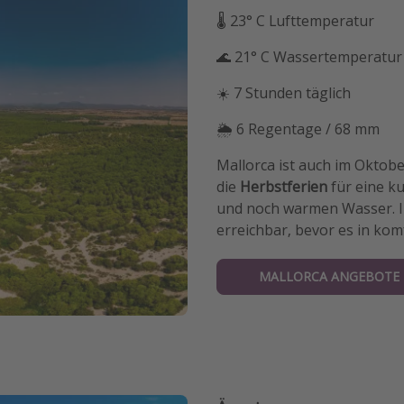
🌡 23° C Lufttemperatur
🌊 21° C Wassertemperatur
☀️ 7 Stunden täglich
🌦 6 Regentage / 68 mm
Mallorca ist auch im Oktobe
die
Herbstferien
für eine ku
und noch warmen Wasser. In 
erreichbar, bevor es in ko
MALLORCA ANGEBOTE