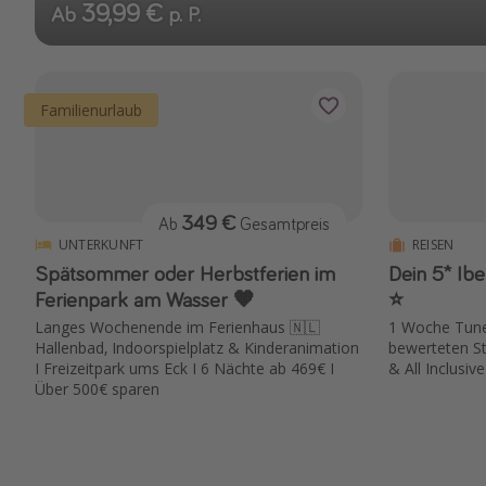
39,99 €
Ab
p. P.
Familienurlaub
349 €
Ab
Gesamtpreis
UNTERKUNFT
REISEN
Spätsommer oder Herbstferien im
Dein 5* Ibe
Ferienpark am Wasser 🧡
⭐️
Langes Wochenende im Ferienhaus 🇳🇱
1 Woche Tune
Hallenbad, Indoorspielplatz & Kinderanimation
bewerteten St
I Freizeitpark ums Eck I 6 Nächte ab 469€ I
& All Inclusive
Über 500€ sparen