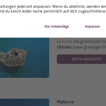
🌊 23° C Wassertemperatur
tellungen jederzeit anpassen. Wenn du ablehnst, werden wi
d du kannt leider keine persönlich auf dich zugeschnitten
☀️ 6 Stunden täglich
🌦 5 Regentage / 69 mm
Nur notwendige
Anpassen
Noch einmal ein wenig Sonn
und gute Restaurants besu
zu
Kreta
. Die griechische In
Oktober
sowie günstigen F
KRETA ANGEBOTE
Mallorca