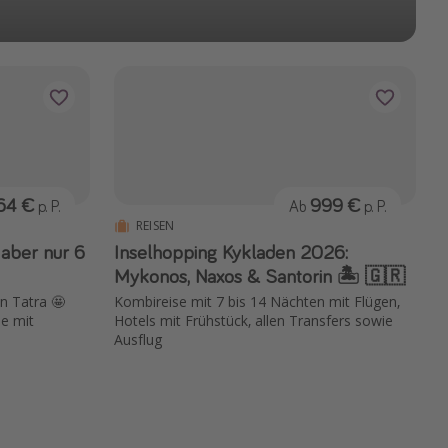
64 €
999 €
p. P.
Ab
p. P.
REISEN
 aber nur 6
Inselhopping Kykladen 2026:
Mykonos, Naxos & Santorin 🏝️ 🇬🇷
n Tatra 🤩
Kombireise mit 7 bis 14 Nächten mit Flügen,
e mit
Hotels mit Frühstück, allen Transfers sowie
Ausflug