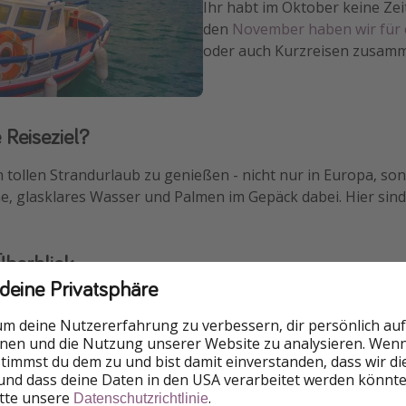
Ihr habt im Oktober keine Zei
den
November haben wir für e
oder auch Kurzreisen zusamm
Reiseziel?
 tollen Strandurlaub zu genießen - nicht nur in Europa, so
ne, glasklares Wasser und Palmen im Gepäck dabei. Hier sin
berblick
 deine Privatsphäre
um deine Nutzererfahrung zu verbessern, dir persönlich auf
Kreta
nnen und die Nutzung unserer Website zu analysieren. Wenn 
 stimmst du dem zu und bist damit einverstanden, dass wir d
🌡 23° C Lufttemperatur
und dass deine Daten in den USA verarbeitet werden könnte
itte unsere
.
Datenschutzrichtlinie