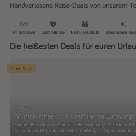
Handverlesene Reise-Deals von unserem T
All Inclusive
Last Minute
Familienurlaub
Besondere Rei
Die heißesten Deals für euren Urla
Flash Sale
FLÜGE
💡 #travelhack: So spart ihr bei Eurowing
Sale bei Eurowings ⚡️ Generell viele vergünstigte Strecken 
MITGLIEDSCHAFT 🔥 Dubrovnik, Mailand, Nizza, Kanaren & C