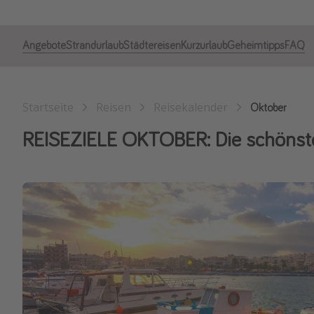
Angebote
Strandurlaub
Städtereisen
Kurzurlaub
Geheimtipps
FAQ
Startseite
Reisen
Reisekalender
Oktober
REISEZIELE OKTOBER: Die schönste