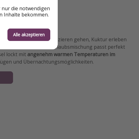
r nur die notwendigen
en Inhalte bekommen.
Alle akzeptieren
e tanken, am Strand spazieren gehen, Kuktur erleben
chen. Die wunderbare Urlaubsmischung passt perfekt
sel lockt mit
angenehm warmen Temperaturen im
lügen und Übernachtungsmöglichkeiten.