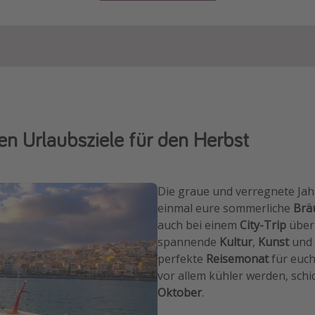
n Urlaubsziele für den Herbst
Die graue und verregnete Jahr
einmal eure sommerliche
Brä
auch bei einem
City-Trip
über
spannende
Kultur
,
Kunst
und
perfekte
Reisemonat
für euch
vor allem kühler werden, schi
Oktober
.