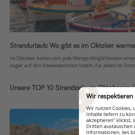
Strandurlaub: Wo gibt es im Oktober warme 
Im Oktober bieten sich jede Menge Möglichkeiten einen
sogar auf den Hawaiianischen Inseln, für jeden ist Son
Unsere TOP 10 Strandziele im Oktober im Ü
Wir respektieren
Wir nutzen Cookies, 
Inhalte liefern zu kö
akzeptieren" klickst,
Dritten austauschen 
Informationen, lies b