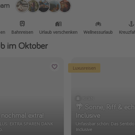
eam
sen
Bahnreisen
Urlaub verschenken
Wellnessurlaub
Kreuzfa
ub im Oktober
Luxusreisen
REISEN
🌴 Sonne, Riff & ech
s nochmal extra!
Inclusive
🤑 PLUS: EXTRA SPAREN DANK
Unfassbar schön: Das Sentido 
o.
Inclusive