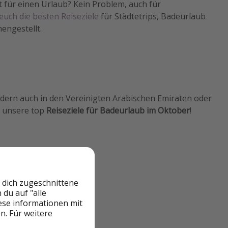
t für einen Urlaub? Kein Problem, auch für
uch die besten Reiseziele
für Städtetrips, Badeurlaub
engestellt.
ndern auch in den Vereinigten Arabischen Emiraten oder
d unsere top
Reiseziele für Badeurlaub im Oktober
!
 dich zugeschnittene
du auf "alle
iese informationen mit
n. Für weitere