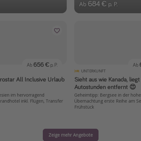
684 €
Ab
p. P.
656 €
Ab
p. P.
Ab
UNTERKUNFT
rostar All Inclusive Urlaub
Sieht aus wie Kanada, liegt
Autostunden entfernt 😍
sien im hervorragend
Geheimtipp: Bergsee in der hohe
randhotel inkl. Flügen, Transfer
Übernachtung erste Reihe am Se
Frühstück
Zeige mehr Angebote