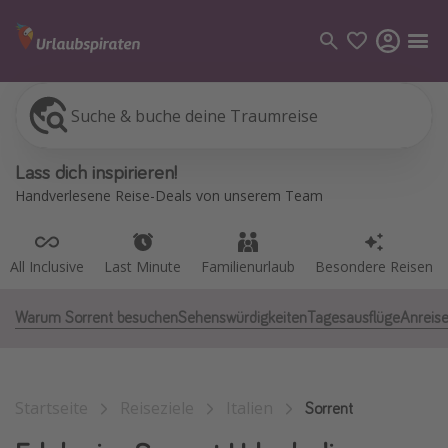
Suche & buche deine Traumreise
All Inclusive
Last Minute
Familienurlaub
Besondere Reisen
Kategorien
Lass dich inspirieren!
Flüge
Handverlesene Reise-Deals von unserem Team
Hotel
Pauschalreisen
All Inclusive
Last Minute
Familienurlaub
Besondere Reisen
Kreuzfahrten
Warum Sorrent besuchen
Sehenswürdigkeiten
Tagesausflüge
Anreis
Reiseziele
Alle Reiseziele
Startseite
Reiseziele
Italien
Bodensee Urlaub
Sorrent
Gozo Urlaub