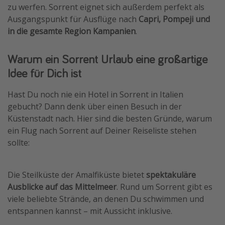
zu werfen. Sorrent eignet sich außerdem perfekt als
Wochenendtrip
Ausgangspunkt für Ausflüge nach
Capri, Pompeji und
Singlereisen
in die gesamte Region Kampanien
.
Strandurlaub
Warum ein Sorrent Urlaub eine großartige
Gruppenreisen
Idee für Dich ist
Hotels in Hamburg
Hotels in Amsterdam
Hast Du noch nie ein Hotel in Sorrent in Italien
gebucht? Dann denk über einen Besuch in der
Hotels am Achensee
Küstenstadt nach. Hier sind die besten Gründe, warum
ein Flug nach Sorrent auf Deiner Reiseliste stehen
Weitere Themen
sollte:
Reise Journal
Familienurlaub in der Türkei
Die Steilküste der Amalfiküste bietet
spektakuläre
Ausblicke auf das Mittelmeer
. Rund um Sorrent gibt es
Rundreisen in Thailand
viele beliebte Strände, an denen Du schwimmen und
Bahnreisen in der Schweiz
entspannen kannst – mit Aussicht inklusive.
Reisepassfreie Reiseziele