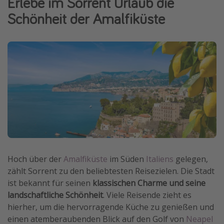
Erlebe im Sorrent Urlaub die
Normandie Urlaub
Schönheit der Amalfiküste
Goa Urlaub
St. Lucia Urlaub
Kefalonia Urlaub
Krabi Urlaub
Tulum Urlaub
Sri Lanka Rundreise
Japan Rundreise
Reisethemen
Hoch über der
Amalfiküste
im Süden
Italiens
gelegen,
zählt Sorrent zu den beliebtesten Reisezielen. Die Stadt
Alle Reisethemen
ist bekannt für seinen
klassischen Charme und seine
Wellnessurlaub
landschaftliche Schönheit
. Viele Reisende zieht es
Disneyland Paris
hierher, um die hervorragende Küche zu genießen und
einen atemberaubenden Blick auf den Golf von
Neapel
Roadtrips