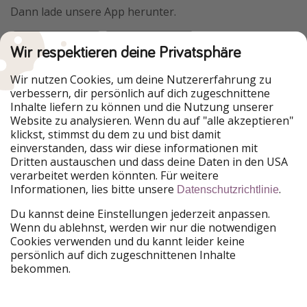
Dann lade unsere App herunter.
Wir respektieren deine Privatsphäre
Urlaubspiraten ist Teil der HolidayPirates Group
Wir nutzen Cookies, um deine Nutzererfahrung zu
verbessern, dir persönlich auf dich zugeschnittene
Unsere Märkte
Inhalte liefern zu können und die Nutzung unserer
Website zu analysieren. Wenn du auf "alle akzeptieren"
PiratinViaggio
HolidayPirates
klickst, stimmst du dem zu und bist damit
VakantiePiraten
WakacyjniPiraci
einverstanden, dass wir diese informationen mit
VoyagesPirates
Ferienpiraten
Dritten austauschen und dass deine Daten in den USA
Urlaubspiraten
ViajerosPiratas
verarbeitet werden könnten. Für weitere
TravelPirates
Informationen, lies bitte unsere
.
Datenschutzrichtlinie
Unsere Gruppe
Du kannst deine Einstellungen jederzeit anpassen.
HolidayPirates Group
Wenn du ablehnst, werden wir nur die notwendigen
Cookies verwenden und du kannt leider keine
Lerne uns kennen
Rechtliches
persönlich auf dich zugeschnittenen Inhalte
bekommen.
Über uns
Datenschutz
Karriere
Impressum