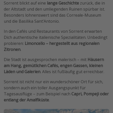
Sorrent blickt auf eine
lange Geschichte
zurück, die in
Travel Know How
der Altstadt und den umliegenden Ruinen spürbar ist.
Silvesterreisen
Besonders lohnenswert sind das Correale-Museum
und die Basilika Sant’Antonio.
Last Minute Urlaub Mallorca
Last Minute Urlaub Deutschland
In den Cafés und Restaurants von Sorrent erwarten
Dich authentische italienische Spezialitäten. Unbedingt
probieren:
Limoncello – hergestellt aus regionalen
Zitronen
.
Die Stadt ist ausgesprochen malerisch – mit
Häusern
am Hang, gemütlichen Cafés, engen Gassen, kleinen
Läden und Galerien
. Alles ist fußläufig gut erreichbar.
Sorrent ist nicht nur ein wunderschöner Ort für sich,
sondern auch ein toller Ausgangspunkt für
Tagesausflüge – zum Beispiel nach
Capri, Pompeji oder
entlang der Amalfiküste
.