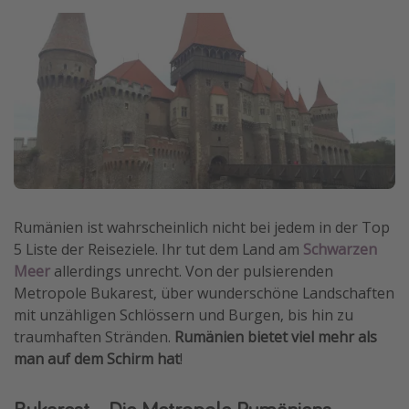
Wochenendtrip
Singlereisen
Strandurlaub
Gruppenreisen
Hotels in Hamburg
Hotels in Amsterdam
Hotels am Achensee
Rumänien ist wahrscheinlich nicht bei jedem in der Top
5 Liste der Reiseziele. Ihr tut dem Land am
Schwarzen
Weitere Themen
Meer
allerdings unrecht. Von der pulsierenden
Reise Journal
Metropole Bukarest, über wunderschöne Landschaften
mit unzähligen Schlössern und Burgen, bis hin zu
Familienurlaub in der Türkei
traumhaften Stränden.
Rumänien bietet viel mehr als
Rundreisen in Thailand
man auf dem Schirm hat
!
Bahnreisen in der Schweiz
Reisepassfreie Reiseziele