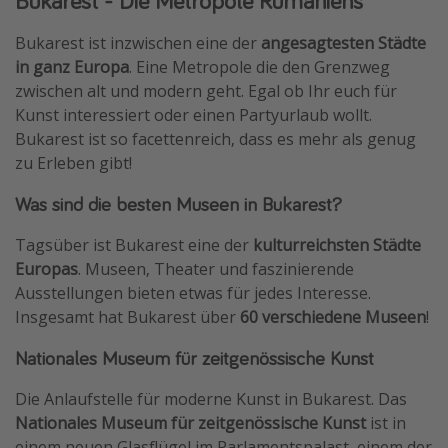
Bukarest - Die Metropole Rumäniens
Travel Know How
Bukarest ist inzwischen eine der
angesagtesten Städte
Silvesterreisen
in ganz Europa
. Eine Metropole die den Grenzweg
zwischen alt und modern geht. Egal ob Ihr euch für
Last Minute Urlaub Mallorca
Kunst interessiert oder einen Partyurlaub wollt.
Last Minute Urlaub Deutschland
Bukarest ist so facettenreich, dass es mehr als genug
zu Erleben gibt!
Was sind die besten Museen in Bukarest?
Tagsüber ist Bukarest eine der
kulturreichsten Städte
Europas
. Museen, Theater und faszinierende
Ausstellungen bieten etwas für jedes Interesse.
Insgesamt hat Bukarest über
60 verschiedene Museen
!
Nationales Museum für zeitgenössische Kunst
Die Anlaufstelle für moderne Kunst in Bukarest. Das
Nationales Museum für zeitgenössische Kunst
ist in
einem neuen Glasflügel im Parlamentspalast, einem der