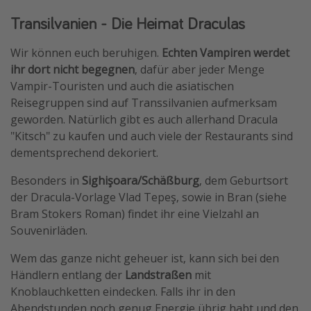
Transilvanien - Die Heimat Draculas
Wir können euch beruhigen.
Echten Vampiren werdet
ihr dort nicht begegnen
, dafür aber jeder Menge
Vampir-Touristen und auch die asiatischen
Reisegruppen sind auf Transsilvanien aufmerksam
geworden. Natürlich gibt es auch allerhand Dracula
"Kitsch" zu kaufen und auch viele der Restaurants sind
dementsprechend dekoriert.
Besonders in
Sighişoara/Schäßburg
, dem Geburtsort
der Dracula-Vorlage Vlad Tepeş, sowie in Bran (siehe
Bram Stokers Roman) findet ihr eine Vielzahl an
Souvenirläden.
Wem das ganze nicht geheuer ist, kann sich bei den
Händlern entlang der
Landstraßen
mit
Knoblauchketten eindecken. Falls ihr in den
Abendstunden noch genug Energie übrig habt und den