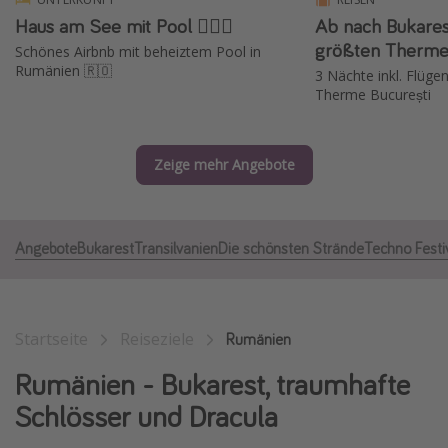
Haus am See mit Pool 🏊🏻‍♂️
Ab nach Bukarest
Normandie Urlaub
größten Thermen
Schönes Airbnb mit beheiztem Pool in
Goa Urlaub
Rumänien 🇷🇴
3 Nächte inkl. Flügen 
St. Lucia Urlaub
Therme București
Kefalonia Urlaub
Krabi Urlaub
Zeige mehr Angebote
Tulum Urlaub
Sri Lanka Rundreise
Angebote
Bukarest
Transilvanien
Die schönsten Strände
Techno Festi
Japan Rundreise
Reisethemen
Startseite
Reiseziele
Rumänien
Alle Reisethemen
Rumänien - Bukarest, traumhafte
Wellnessurlaub
Schlösser und Dracula
Disneyland Paris
Roadtrips