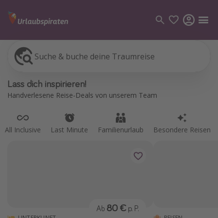
Suche & buche deine Traumreise
All Inclusive
Last Minute
Familienurlaub
Besondere Reisen
Kategorien
Lass dich inspirieren!
Flüge
Handverlesene Reise-Deals von unserem Team
Hotel
Pauschalreisen
All Inclusive
Last Minute
Familienurlaub
Besondere Reisen
Kreuzfahrten
Reiseziele
Alle Reiseziele
Bodensee Urlaub
80 €
Ab
p. P.
Gozo Urlaub
UNTERKUNFT
REISEN