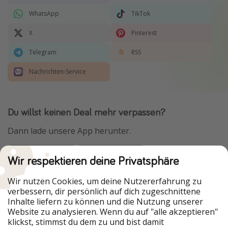
WhatsApp
TikTok
X
Pinterest
Telegram
RSS
Nachrichten-Service
Du willst keinen Deal mehr verpassen?
Dann lade unsere App herunter.
Wir respektieren deine Privatsphäre
Urlaubspiraten ist Teil der HolidayPirates Group
Wir nutzen Cookies, um deine Nutzererfahrung zu
verbessern, dir persönlich auf dich zugeschnittene
Unsere Märkte
Inhalte liefern zu können und die Nutzung unserer
Website zu analysieren. Wenn du auf "alle akzeptieren"
PiratinViaggio
HolidayPirates
klickst, stimmst du dem zu und bist damit
VakantiePiraten
WakacyjniPiraci