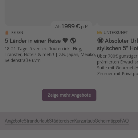
Normandie Urlaub
Goa Urlaub
1.999 €
Ab
p. P.
St. Lucia Urlaub
REISEN
UNTERKUNFT
Kefalonia Urlaub
5 Länder in einer Reise 🧡 🌎
🤩 Absoluter Ur
Krabi Urlaub
stylischen 5* Hot
18-21 Tage: 5 versch. Routen inkl. Flug,
Transfer, Hotels & mehr! | z.B. Japan, Mexiko,
Über 700€ günstiger
Tulum Urlaub
Seidenstraße uvm.
prämierten Erwachse
Sri Lanka Rundreise
Suite mit Gourmet-H
Zimmer mit Privatpo
Japan Rundreise
Reisethemen
Zeige mehr Angebote
Alle Reisethemen
Wellnessurlaub
Angebote
Strandurlaub
Städtereisen
Kurzurlaub
Geheimtipps
FAQ
Disneyland Paris
Roadtrips