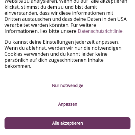
Website zu analysieren. Wenn du auf "alle akzeptieren"
einem Einheimischen) findet ihr jedoch auf dem
Teatern
klickst, stimmst du dem zu und bist damit
Streetfood Market
. Der Straßenmarkt im Ringen-
einverstanden, dass wir diese informationen mit
Einkaufzentrum besteht aus vielen kleinen Ständen, die
Dritten austauschen und dass deine Daten in den USA
teilweise von den
besten Köchen Schwedens
betrieben
verarbeitet werden könnten. Für weitere
werden.
Informationen, lies bitte unsere
.
Datenschutzrichtlinie
Du kannst deine Einstellungen jederzeit anpassen.
Flugdauer nach Stockholm
Wenn du ablehnst, werden wir nur die notwendigen
Cookies verwenden und du kannt leider keine
Von Frankfurt aus fliegt ihr, mit einem Direktflug, circa
persönlich auf dich zugeschnittenen Inhalte
2 Stunden und 10 Minuten nach Stockholm.
bekommen.
Wie teuer ist Stockholm?
Nur notwendige
Für eine Coca-Cola (0,33 Liter) zahlt ihr zwischen 2 €
und 4,30 €.
Anpassen
Klimatabelle für Stockholm
Sonnenstunden
: durchschnittlich 10 Stunden
Alle akzeptieren
Temperatur
: durchschnittlich 16 °C