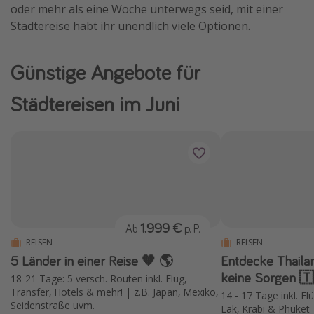
oder mehr als eine Woche unterwegs seid, mit einer
Städtereise habt ihr unendlich viele Optionen.
Günstige Angebote für
Städtereisen im Juni
1.999 €
Ab
p. P.
REISEN
REISEN
5 Länder in einer Reise 🧡 🌎
Entdecke Thaila
keine Sorgen 
18-21 Tage: 5 versch. Routen inkl. Flug,
Transfer, Hotels & mehr! | z.B. Japan, Mexiko,
14 - 17 Tage inkl. F
Seidenstraße uvm.
Lak, Krabi & Phuket