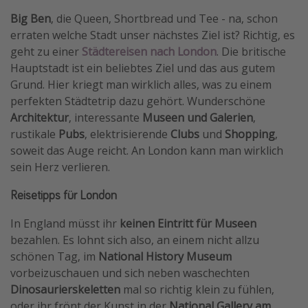
Big Ben
, die Queen, Shortbread und Tee - na, schon
erraten welche Stadt unser nächstes Ziel ist? Richtig, es
geht zu einer
Städtereisen nach London
. Die britische
Hauptstadt ist ein beliebtes Ziel und das aus gutem
Grund. Hier kriegt man wirklich alles, was zu einem
perfekten Städtetrip dazu gehört. Wunderschöne
Architektur
, interessante
Museen und Galerien
,
rustikale
Pubs
, elektrisierende
Clubs
und
Shopping
,
soweit das Auge reicht. An London kann man wirklich
sein Herz verlieren.
Reisetipps für London
In England müsst ihr
keinen Eintritt für Museen
bezahlen. Es lohnt sich also, an einem nicht allzu
schönen Tag, im
National History Museum
vorbeizuschauen und sich neben waschechten
Dinosaurierskeletten
mal so richtig klein zu fühlen,
oder ihr frönt der Kunst in der
National Gallery am