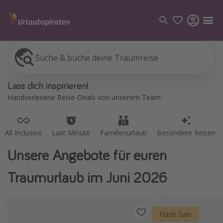
Suche & buche deine Traumreise
All Inclusive
Last Minute
Familienurlaub
Besondere Reisen
Kategorien
Lass dich inspirieren!
Flüge
Handverlesene Reise-Deals von unserem Team
Hotel
Pauschalreisen
All Inclusive
Last Minute
Familienurlaub
Besondere Reisen
Kreuzfahrten
Unsere Angebote für euren
Reiseziele
Traumurlaub im Juni 2026
Alle Reiseziele
Bodensee Urlaub
Flash Sale
Gozo Urlaub