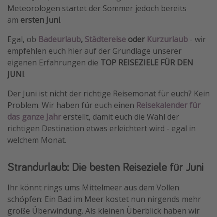
Meteorologen startet der Sommer jedoch bereits
Travel Know How
am
ersten Juni
.
Silvesterreisen
Egal, ob
Badeurlaub
,
Städtereise
oder
Kurzurlaub
- wir
Last Minute Urlaub Mallorca
empfehlen euch hier auf der Grundlage unserer
Last Minute Urlaub Deutschland
eigenen Erfahrungen die
TOP REISEZIELE FÜR DEN
JUNI
.
Der Juni ist nicht der richtige Reisemonat für euch? Kein
Problem. Wir haben für euch einen
Reisekalender für
das ganze Jahr
erstellt, damit euch die Wahl der
richtigen Destination etwas erleichtert wird - egal in
welchem Monat.
Strandurlaub: Die besten Reiseziele für Juni
Ihr könnt rings ums Mittelmeer aus dem Vollen
schöpfen: Ein Bad im Meer kostet nun nirgends mehr
große Überwindung. Als kleinen Überblick haben wir