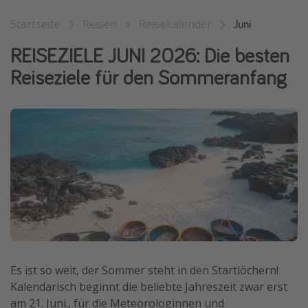
Wochenendtrip
Startseite
Reisen
Reisekalender
Juni
Singlereisen
REISEZIELE JUNI 2026: Die besten
Strandurlaub
Reiseziele für den Sommeranfang
Gruppenreisen
Hotels in Hamburg
Hotels in Amsterdam
Hotels am Achensee
Weitere Themen
Reise Journal
Familienurlaub in der Türkei
Rundreisen in Thailand
Es ist so weit, der Sommer steht in den Startlöchern!
Bahnreisen in der Schweiz
Kalendarisch beginnt die beliebte Jahreszeit zwar erst
am 21. Juni., für die Meteorologinnen und
Reisepassfreie Reiseziele