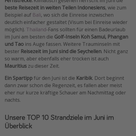
Fernstrecke:
Klimatisch gesehen herrscht im Juni die
beste Reisezeit in weiten Teilen Indonesiens
, wie zum
Beispiel auf
Bali
, wo sich die Einreise inzwischen
deutlich einfacher gestaltet (Visum bei Einreise wieder
möglich).
Thailand
-Fans sollten für einen Badeurlaub
im Juni am besten die
Golf-Inseln Koh Samui, Phangan
und Tao
ins Auge fassen. Weitere Trauminseln mit
bester
Reisezeit im Juni sind die Seychellen
. Nicht ganz
so warm, aber ebenfalls eher trocken ist auch
Mauritius
zu dieser Zeit.
Ein Spartipp
für den Juni ist die
Karibik
. Dort beginnt
dann zwar schon die Regenzeit, es fallen aber meist
eher nur kurze kräftige Schauer am Nachmittag oder
nachts.
Unsere TOP 10 Strandziele im Juni im
Überblick