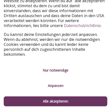
Website zu analysieren. Wenn du auf "alle akzeptieren"
Du willst keinen Deal mehr verpassen?
klickst, stimmst du dem zu und bist damit
einverstanden, dass wir diese informationen mit
Dann lade unsere App herunter.
Dritten austauschen und dass deine Daten in den USA
verarbeitet werden könnten. Für weitere
Informationen, lies bitte unsere
.
Datenschutzrichtlinie
Du kannst deine Einstellungen jederzeit anpassen.
Urlaubspiraten ist Teil der HolidayPirates Group
Wenn du ablehnst, werden wir nur die notwendigen
Cookies verwenden und du kannt leider keine
Unsere Märkte
persönlich auf dich zugeschnittenen Inhalte
bekommen.
PiratinViaggio
HolidayPirates
VakantiePiraten
WakacyjniPiraci
VoyagesPirates
Ferienpiraten
Urlaubspiraten
ViajerosPiratas
Nur notwendige
TravelPirates
Unsere Gruppe
Anpassen
HolidayPirates Group
Lerne uns kennen
Rechtliches
Alle akzeptieren
Über uns
Datenschutz