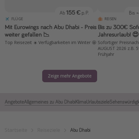
Normandie Urlaub
155 €
Ab
p. P.
Bis
Goa Urlaub
FLÜGE
REISEN
Mit Eurowings nach Abu Dhabi - Preis
Bis zu 300€ Sofo
St. Lucia Urlaub
weiter gefallen 📉
Jahresurlaub! 😍
Kefalonia Urlaub
Top Reisezeit ☀️ Verfügbarkeiten im Winter 🤩
Sofortiger Preisnach
Krabi Urlaub
AUGUST 2026 z.B. 5
Frühjahr
Tulum Urlaub
Sri Lanka Rundreise
Zeige mehr Angebote
Japan Rundreise
Reisethemen
Angebote
Allgemeines zu Abu Dhabi
Klima
Urlaubsziele
Sehenswürdigk
Alle Reisethemen
Wellnessurlaub
Disneyland Paris
Startseite
Reiseziele
Abu Dhabi
Roadtrips