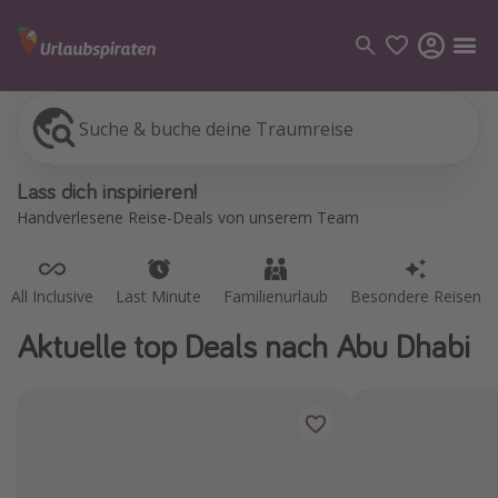
Suche & buche deine Traumreise
All Inclusive
Last Minute
Familienurlaub
Besondere Reisen
Kategorien
Lass dich inspirieren!
Flüge
Handverlesene Reise-Deals von unserem Team
Hotel
Pauschalreisen
All Inclusive
Last Minute
Familienurlaub
Besondere Reisen
Kreuzfahrten
Aktuelle top Deals nach Abu Dhabi
Reiseziele
Alle Reiseziele
Bodensee Urlaub
Gozo Urlaub