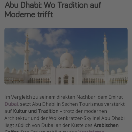
Abu Dhabi: Wo Tradition auf
Wochenendtrip
Moderne trifft
Singlereisen
Strandurlaub
Gruppenreisen
Hotels in Hamburg
Hotels in Amsterdam
Hotels am Achensee
Weitere Themen
Reise Journal
Im Vergleich zu seinem direkten Nachbar, dem Emirat
Familienurlaub in der Türkei
Dubai
, setzt Abu Dhabi in Sachen Tourismus verstärkt
auf
Kultur und Tradition
– trotz der modernen
Rundreisen in Thailand
Architektur und der Wolkenkratzer-Skyline! Abu Dhabi
Bahnreisen in der Schweiz
liegt südlich von Dubai an der Küste des
Arabischen
Reisepassfreie Reiseziele