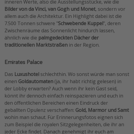
inneren Werte, also die Ausstellungsstücke, wie die
Bilder von da Vinci, van Gogh und Monet
, sondern vor
allem auch die Architektur. Ein Highlight dabei ist die
7.500 Tonnen schwere "
Schwebende Kuppel
", deren
Zwischenräume das Sonnenlicht hindurch lassen,
ähnlich wie die
palmgedeckten Dächer der
traditionellen Marktstraßen
in der Region.
Emirates Palace
Das
Luxushotel
schlechthin. Wo sonst würde man sonst
einen
Goldautomaten
(ja, ihr habt richtig gelesen) in
der Lobby erwarten? Auch wenn ihr kein Gast seid,
könnt ihr dennoch einfach reinspazieren und euch in
den öffentlichen Bereichen einen Eindruck der
geballten Opulenz verschaffen:
Gold, Marmor und Samt
wohin man schaut. Für Erinnerungsfotos eignen sich
zum Beispiel die royalen Sitzgelegenheiten, die ihr an
jeder Ecke findet. Danach genehmigt ihr euch am