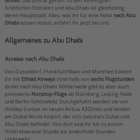
Golfes
. Das Emirat gehört zu den
Vereinigten
Arabischen Emiraten
und Abu Dhabi ist gleichzeitig
Travel Know How
deren Hauptstadt. Alles, was ihr für eine
Reise
nach Abu
Silvesterreisen
Dhabi
wissen müsst, erfahrt ihr jetzt bei uns.
Last Minute Urlaub Mallorca
Last Minute Urlaub Deutschland
Allgemeines zu Abu Dhabi
Anreise nach Abu Dhabi
Von Düsseldorf, Frankfurt/Main und München kommt
ihr mit
Ethiad Airways
innerhalb von
sechs Flugstunden
direkt nach Abu Dhabi. Mittlerweile gibt es aber auch
preiswerte
Nonstop-Flüge
ab Nürnberg, Leipzig-Halle
und Berlin-Schönefeld. Durchgeführt werden sie von
Holiday Europe im neuen Airbus A320neo und landen
am Dubai World Airport, der sich zwischen Dubai und
Abu Dhabi befindet. Von dort seid ihr bis zu eurem
Hotel
etwa eine Stunde bis anderthalb Stunden
unterwegs.