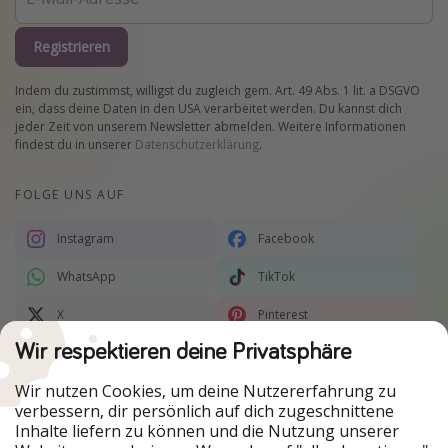
Registrieren
Indem du zustimmst, willigst du zugleich gem. Art. 49 Abs. 1 lit. a DSGVO
ein, dass deine Daten in den USA verarbeitet werden. Du kannst dich
jeder Zeit von unserem Newsletter abmelden. Weitere Informationen
findest du in unserer
Datenschutzerklärung
.
FOLGE UNS AUF
Instagram
Facebook
WhatsApp
TikTok
X
Pinterest
Wir respektieren deine Privatsphäre
Telegram
RSS
Wir nutzen Cookies, um deine Nutzererfahrung zu
Nachrichten-Service
verbessern, dir persönlich auf dich zugeschnittene
Inhalte liefern zu können und die Nutzung unserer