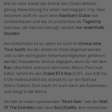
Wie ihr seht, bietet das Emirat Abu Dhabi definitiv
genug Abwechslung für einen mehrtägigen Trip. Aber
bestimmt wollt ihr auch beim
Nachbarn Dubai
mal
vorbeischauen und das ist problemlos als
Tagestrip
machbar, die Fahrzeit beträgt nämlich
nur anderthalb
Stunden
.
Am einfachsten ist es, wenn ihr euch im
Voraus eine
Tour bucht
, bei der direkt im Hotel abgeholt werdet
und zu den wichtigsten Sehenswürdigkeiten gefahren
werdet. Preiswerter wird es dagegen, wenn ihr mit dem
Bus
rüberfahrt und euch dort einen Metro-Pass holt.
Dafür nehmt ihr den
Dubai RTA Bus
(E101, von 4:30 bis
0 Uhr halbstündlich bis stündlich) zur Ibn Battuta
Metro Station. Dort kauft ihr euch dann am Automaten
und steigt in die Metro.
Sie hält an vielen spannenden "
Must-See
s" wie der
Mall
Of The Emirates
oder dem
Burj Khalifa
, dem momentan