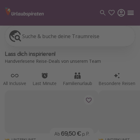
Suche & buche deine Traumreise
All Inclusive
Last Minute
Familienurlaub
Besondere Reisen
Kategorien
Lass dich inspirieren!
Flüge
Handverlesene Reise-Deals von unserem Team
Hotel
Pauschalreisen
All Inclusive
Last Minute
Familienurlaub
Besondere Reisen
Kreuzfahrten
Reiseziele
Alle Reiseziele
Bodensee Urlaub
69,50 €
Ab
p. P.
Gozo Urlaub
UNTERKUNFT
UNTERKUNFT