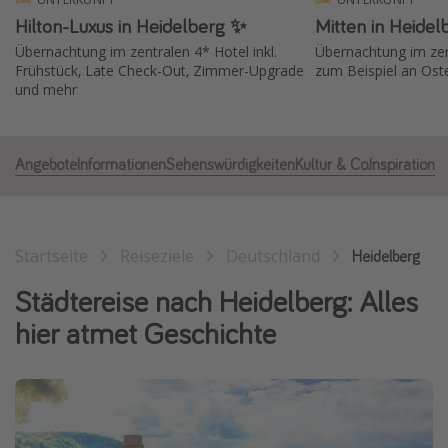
Hilton-Luxus in Heidelberg ✨
Mitten in Heide
Normandie Urlaub
Übernachtung im zentralen 4* Hotel inkl.
Übernachtung im ze
Goa Urlaub
Frühstück, Late Check-Out, Zimmer-Upgrade
zum Beispiel an Ost
St. Lucia Urlaub
und mehr
Kefalonia Urlaub
Krabi Urlaub
Angebote
Informationen
Sehenswürdigkeiten
Kultur & Co.
Inspiration
Tulum Urlaub
Sri Lanka Rundreise
Japan Rundreise
Startseite
Reiseziele
Deutschland
Heidelberg
Städtereise nach Heidelberg: Alles
Reisethemen
hier atmet Geschichte
Alle Reisethemen
Wellnessurlaub
Disneyland Paris
Roadtrips