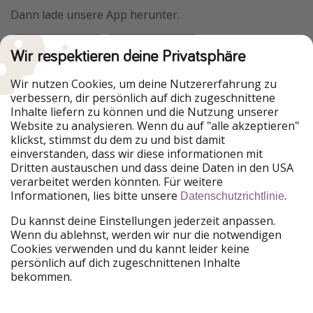
Dann lade unsere App herunter.
Wir respektieren deine Privatsphäre
Urlaubspiraten ist Teil der HolidayPirates Group
Wir nutzen Cookies, um deine Nutzererfahrung zu
verbessern, dir persönlich auf dich zugeschnittene
Unsere Märkte
Inhalte liefern zu können und die Nutzung unserer
Website zu analysieren. Wenn du auf "alle akzeptieren"
PiratinViaggio
HolidayPirates
klickst, stimmst du dem zu und bist damit
VakantiePiraten
WakacyjniPiraci
einverstanden, dass wir diese informationen mit
VoyagesPirates
Ferienpiraten
Dritten austauschen und dass deine Daten in den USA
Urlaubspiraten
ViajerosPiratas
verarbeitet werden könnten. Für weitere
TravelPirates
Informationen, lies bitte unsere
.
Datenschutzrichtlinie
Unsere Gruppe
Du kannst deine Einstellungen jederzeit anpassen.
HolidayPirates Group
Wenn du ablehnst, werden wir nur die notwendigen
Cookies verwenden und du kannt leider keine
Lerne uns kennen
Rechtliches
persönlich auf dich zugeschnittenen Inhalte
bekommen.
Über uns
Datenschutz
Karriere
Impressum