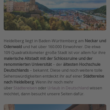
Wochenendtrip
Singlereisen
Strandurlaub
Gruppenreisen
Hotels in Hamburg
Heidelberg liegt in Baden-Württemberg am
Neckar und
Hotels in Amsterdam
Odenwald
und hat über 160.000 Einwohner. Die etwa
109 Quadratkilometer große Stadt ist vor allem für ihre
Hotels am Achensee
malerische Altstadt mit der Schlossruine und der
renommierten Universität
– der
ältesten Hochschule
Weitere Themen
Deutschlands
– bekannt. Diese und noch weitere tolle
Sehenswürdigkeiten entdeckt ihr auf einer
Städtereise
Reise Journal
nach Heidelberg
. Wenn ihr noch mehr
Familienurlaub in der Türkei
über
Städtereisen
oder
Urlaub in Deutschland
wissen
Rundreisen in Thailand
möchtet, dann besucht unsere Seiten dafür.
Bahnreisen in der Schweiz
Reisepassfreie Reiseziele