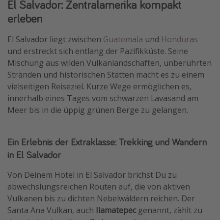
El Salvador: Zentralamerika kompakt
Travel Know How
erleben
Silvesterreisen
El Salvador liegt zwischen
Guatemala
und
Honduras
Last Minute Urlaub Mallorca
und erstreckt sich entlang der Pazifikküste. Seine
Last Minute Urlaub Deutschland
Mischung aus wilden Vulkanlandschaften, unberührten
Stränden und historischen Stätten macht es zu einem
vielseitigen Reiseziel. Kurze Wege ermöglichen es,
innerhalb eines Tages vom schwarzen Lavasand am
Meer bis in die üppig grünen Berge zu gelangen.
Ein Erlebnis der Extraklasse: Trekking und Wandern
in El Salvador
Von Deinem Hotel in El Salvador brichst Du zu
abwechslungsreichen Routen auf, die von aktiven
Vulkanen bis zu dichten Nebelwäldern reichen. Der
Santa Ana Vulkan, auch
Ilamatepec
genannt, zählt zu