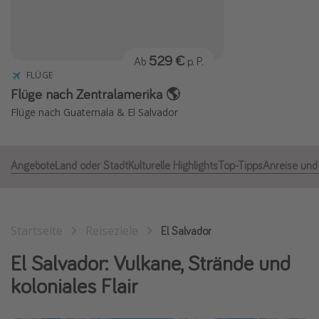
Normandie Urlaub
Goa Urlaub
529 €
Ab
p. P.
St. Lucia Urlaub
FLÜGE
Kefalonia Urlaub
Flüge nach Zentralamerika 🌎
Krabi Urlaub
Flüge nach Guatemala & El Salvador
Tulum Urlaub
Sri Lanka Rundreise
Angebote
Land oder Stadt
Kulturelle Highlights
Top-Tipps
Anreise und
Japan Rundreise
Reisethemen
Startseite
Reiseziele
El Salvador
Alle Reisethemen
El Salvador: Vulkane, Strände und
Wellnessurlaub
koloniales Flair
Disneyland Paris
Roadtrips