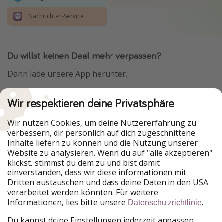
Nachrichten-Service
Du willst keinen Deal mehr verpassen?
Dann lade unsere App herunter.
Wir respektieren deine Privatsphäre
Urlaubspiraten ist Teil der HolidayPirates Group
Wir nutzen Cookies, um deine Nutzererfahrung zu
verbessern, dir persönlich auf dich zugeschnittene
Unsere Märkte
Inhalte liefern zu können und die Nutzung unserer
Website zu analysieren. Wenn du auf "alle akzeptieren"
PiratinViaggio
HolidayPirates
klickst, stimmst du dem zu und bist damit
VakantiePiraten
WakacyjniPiraci
einverstanden, dass wir diese informationen mit
VoyagesPirates
Ferienpiraten
Dritten austauschen und dass deine Daten in den USA
Urlaubspiraten
ViajerosPiratas
verarbeitet werden könnten. Für weitere
TravelPirates
Informationen, lies bitte unsere
.
Datenschutzrichtlinie
Unsere Gruppe
Du kannst deine Einstellungen jederzeit anpassen.