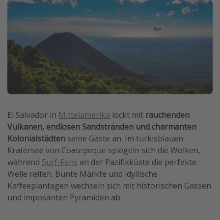
Wochenendtrip
Singlereisen
Strandurlaub
Gruppenreisen
Hotels in Hamburg
Hotels in Amsterdam
Hotels am Achensee
El Salvador in
Mittelamerika
lockt mit
rauchenden
Vulkanen, endlosen Sandstränden und charmanten
Weitere Themen
Kolonialstädten
seine Gäste an. Im türkisblauen
Kratersee von Coatepeque spiegeln sich die Wolken,
Reise Journal
während
Surf-Fans
an der Pazifikküste die perfekte
Familienurlaub in der Türkei
Welle reiten. Bunte Märkte und idyllische
Kaffeeplantagen wechseln sich mit historischen Gassen
Rundreisen in Thailand
und imposanten Pyramiden ab.
Bahnreisen in der Schweiz
Reisepassfreie Reiseziele