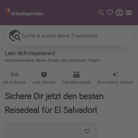
Suche & buche deine Traumreise
All Inclusive
Last Minute
Familienurlaub
Besondere Reisen
Kategorien
Lass dich inspirieren!
Flüge
Handverlesene Reise-Deals von unserem Team
Hotel
Pauschalreisen
All Inclusive
Last Minute
Familienurlaub
Besondere Reisen
Kreuzfahrten
Sichere Dir jetzt den besten
Reiseziele
Reisedeal für El Salvador!
Alle Reiseziele
Bodensee Urlaub
Gozo Urlaub