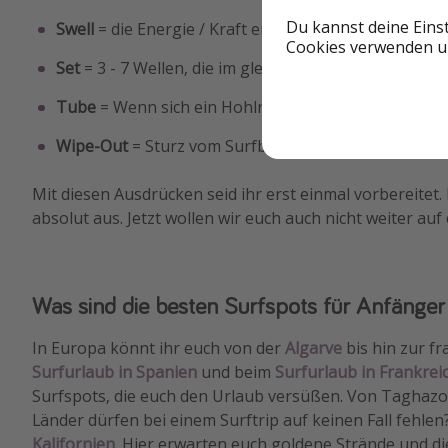
Du kannst deine Eins
Swell
= die Energie / Kraft einer Welle
Cookies verwenden un
Set
= 3 - 7 Wellen, die im gleichen Abstand kommen,
Tube
= Wenn sich ein Hohlraum zwischen der Wand de
Wipe-Out
= Sturz vom Surfboard auf einer Welle
Mit diesen Ausdrücken seid ihr erst einmal vorbereitet
absolut aus. Jetzt wollen wir euch auch nicht weiter a
Was sind die besten Surfspots für Anfänger
In Europa könnt ihr euch von der
Algarve
bis hin zur f
Surfurlaub in Spanien
und beim
Surfurlaub in Frankrei
Surfspots, die euch den Urlaub versüßen. Von Taghazout
Länder dürfen bei einem Surftrip auf keinen Fall fehlen
Kalifornien
. Hier erwarten euch goldene Strände und di