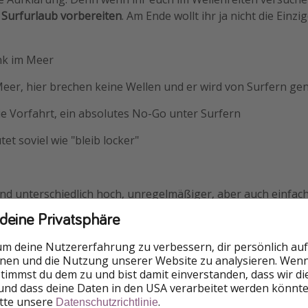
 Surfurlaub vorbereiten
. Am Ende wollt ihr ja nicht die Ein
nk im Meer
Meer, hier brechen keine Wellen und er wird von Surfern ge
e Vorfahrt, ein absolutes No-Go unter Surfern
t soviel wie "bleib locker"
d unterschiedlich hoch, unregelmäßiger, aber auch einfach
 deine Privatsphäre
brechen sauberer, sind allerdings auch schwieriger zu reite
um deine Nutzererfahrung zu verbessern, dir persönlich auf
dzuge, an einem bestimmten Punkt
nnen und die Nutzung unserer Website zu analysieren. Wenn 
 stimmst du dem zu und bist damit einverstanden, dass wir d
und dass deine Daten in den USA verarbeitet werden könnte
itte unsere
.
Datenschutzrichtlinie