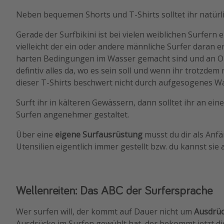
Neben bequemen Shorts und T-Shirts solltet ihr natürl
Gerade der Surfbikini ist bei vielen weiblichen Surfer
vielleicht der ein oder andere männliche Surfer daran er
harten Bedingungen im Wasser gemacht sind und an Ort
defintiv alles da, wo es sein soll und wenn ihr trotz
dieser T-Shirts beschwert nicht durch aufgesogenes W
Surft ihr in kälteren Gewässern, dann solltet ihr an ein
Surfen angenehmer gestaltet.
Über eine
eigene Surfausrüstung
musst du dir als Anfä
Utensilien eigentlich immer gestellt bzw. du kannst sie 
Wellenreiten: Das ABC der Surfersprache
Wer surfen will, der kommt auf Dauer nicht um
Ausdrü
Ausdrücke im Surfen gewühlt hat, der bekommt jetzt die