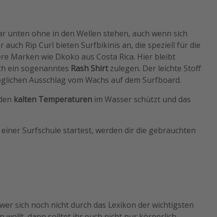
 gar unten ohne in den Wellen stehen, auch wenn sich
auch Rip Curl bieten Surfbikinis an, die speziell für die
re Marken wie Dkoko aus Costa Rica. Hier bleibt
uch ein sogenanntes
Rash Shirt
zulegen. Der leichte Stoff
öglichen Ausschlag vom Wachs auf dem Surfboard.
 den
kalten Temperaturen
im Wasser schützt und das
einer Surfschule startest, werden dir die gebrauchten
er sich noch nicht durch das Lexikon der wichtigsten
ollt, dann solltet ihr euch nicht nur körperlich,