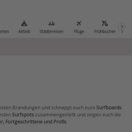
hrten
Airbnb
Städtereisen
Flüge
Frühbucher
Kurzu
ächsten Brandungen und schnappt euch eure
Surfboards
.
besten
Surfspots
zusammengestellt und zeigen euch die
r, Fortgeschrittene und Profis
.