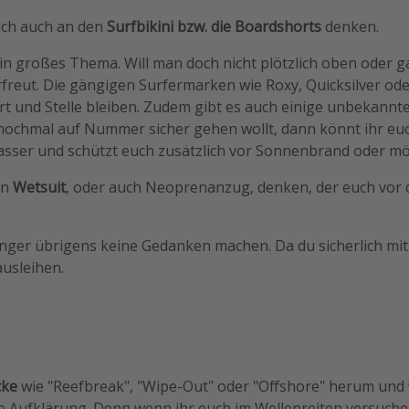
ich auch an den
Surfbikini bzw. die Boardshorts
denken.
n ein großes Thema. Will man doch nicht plötzlich oben oder
freut. Die gängigen Surfermarken wie Roxy, Quicksilver oder 
 und Stelle bleiben. Zudem gibt es auch einige unbekannte
dem nochmal auf Nummer sicher gehen wollt, dann könnt ihr e
asser und schützt euch zusätzlich vor Sonnenbrand oder m
en
Wetsuit
, oder auch Neoprenanzug, denken, der euch vor
nger übrigens keine Gedanken machen. Da du sicherlich mit 
ausleihen.
cke
wie "Reefbreak", "Wipe-Out" oder "Offshore" herum und w
 Aufklärung. Denn wenn ihr euch im Wellenreiten versuchen w