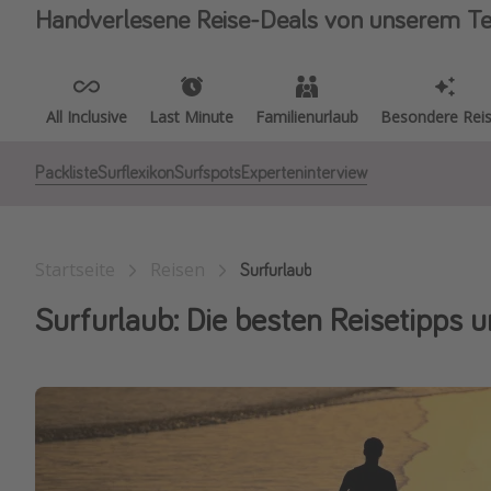
Handverlesene Reise-Deals von unserem T
All Inclusive
Last Minute
Familienurlaub
Besondere Rei
Packliste
Surflexikon
Surfspots
Experteninterview
Startseite
Reisen
Surfurlaub
Surfurlaub: Die besten Reisetipps 