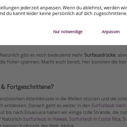
tellungen jederzeit anpassen. Wenn du ablehnst, werden wi
d du kannt leider keine persönlich auf dich zugeschnitten
 danach gibt es eine Pause, gefolgt von dem nächsten Set
r Welle und dem brechenden Teil bildet. Der ultimative Spo
Nur notwendige
Anpassen
. Natürlich gibt es noch bedeutend mehr
Surfausdrücke
, abe
uf die Folter spannen. Macht euch bereit, hier kommen die b
 & Fortgeschrittene?
ranzösischen Atlantikküste in die Wellen stürzen und die sc
ch
entdecken. Danach geht es weiter in den
Surfurlaub nac
 bis nach Essaouira haben wir einige tolle Strände, die zu
? Natürlich
Surfurlaub in Hawaii
,
Surfurlaub in Costa Rica
,
Su
e besten Surfspots der Welt. Aloha!