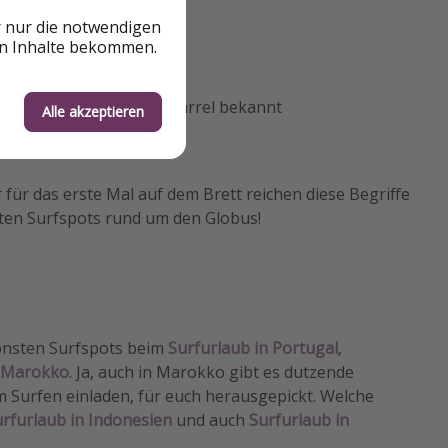
r nur die notwendigen
en Inhalte bekommen.
t für Surfer, auch als Barrel bekannt
Alle akzeptieren
r für das erste Mal auf dem Brett reichen diese Begriffe
esten Surfspots rund um den Globus!
hönsten Surfspots beim
Surfurlaub in Portugal
,
h Marokko
. Ja, auch in Marokko gibt es dutzende
m Surfen einladen, für euch herausgepickt. Welche
rfurlaub in Indonesien
und auch
Surfurlaub in