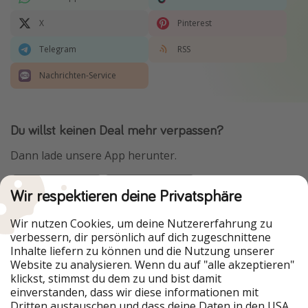
X
Pinterest
Telegram
RSS
Nachrichten-Service
Du willst keinen Deal mehr verpassen?
Dann lade unsere App herunter.
Wir respektieren deine Privatsphäre
Urlaubspiraten ist Teil der HolidayPirates Group
Wir nutzen Cookies, um deine Nutzererfahrung zu
verbessern, dir persönlich auf dich zugeschnittene
Unsere Märkte
Inhalte liefern zu können und die Nutzung unserer
Website zu analysieren. Wenn du auf "alle akzeptieren"
PiratinViaggio
HolidayPirates
klickst, stimmst du dem zu und bist damit
VakantiePiraten
WakacyjniPiraci
einverstanden, dass wir diese informationen mit
VoyagesPirates
Ferienpiraten
Dritten austauschen und dass deine Daten in den USA
Urlaubspiraten
ViajerosPiratas