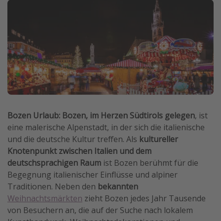
Wochenendtrip
Singlereisen
Strandurlaub
Gruppenreisen
Hotels in Hamburg
Hotels in Amsterdam
Hotels am Achensee
Bozen Urlaub: Bozen, im Herzen Südtirols gelegen
, ist
eine malerische Alpenstadt, in der sich die italienische
Weitere Themen
und die deutsche Kultur treffen. Als
kultureller
Knotenpunkt zwischen Italien und dem
Reise Journal
deutschsprachigen Raum
ist Bozen berühmt für die
Familienurlaub in der Türkei
Begegnung italienischer Einflüsse und alpiner
Traditionen. Neben den
bekannten
Rundreisen in Thailand
Weihnachtsmärkten
zieht Bozen jedes Jahr Tausende
Bahnreisen in der Schweiz
von Besuchern an, die auf der Suche nach lokalem
Reisepassfreie Reiseziele