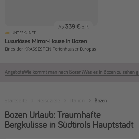
Normandie Urlaub
Goa Urlaub
339 €
Ab
p. P.
St. Lucia Urlaub
UNTERKUNFT
Kefalonia Urlaub
Luxuriöses Mirror-House in Bozen
Krabi Urlaub
Eines der KRASSESTEN Ferienhäuser Europas
Tulum Urlaub
Sri Lanka Rundreise
Angebote
Wie kommt man nach Bozen?
Was es in Bozen zu sehen gi
Japan Rundreise
Reisethemen
Startseite
Reiseziele
Italien
Bozen
Alle Reisethemen
Bozen Urlaub: Traumhafte
Wellnessurlaub
Bergkulisse in Südtirols Hauptstadt
Disneyland Paris
Roadtrips