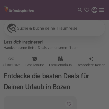
Suche & buche deine Traumreise
All Inclusive
Last Minute
Familienurlaub
Besondere Reisen
Kategorien
Lass dich inspirieren!
Flüge
Handverlesene Reise-Deals von unserem Team
Hotel
Pauschalreisen
All Inclusive
Last Minute
Familienurlaub
Besondere Reisen
Kreuzfahrten
Entdecke die besten Deals für
Reiseziele
Deinen Urlaub in Bozen
Alle Reiseziele
Bodensee Urlaub
Gozo Urlaub