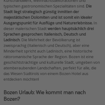
Kunsthandwerk, Weihnachtsdekorationen und
typischen gastronomischen Spezialitäten sind.
Die
Travel Know How
Stadt liegt strategisch günstig inmitten der
Silvesterreisen
majestätischen Dolomiten und ist somit ein idealer
Last Minute Urlaub Mallorca
Ausgangspunkt für Ausflüge und Naturerlebnisse.
In
dieser malerischen Stadt
werden hauptsächlich drei
Last Minute Urlaub Deutschland
Sprachen gesprochen: Italienisch, Deutsch und
Ladinisch
. Die Mehrheit der Bevölkerung ist
zweisprachig (Italienisch und Deutsch), aber eine
Minderheit spricht auch Ladinisch, eine historische
rätoromanische Sprache der Region. Bozen ist eine
geschichtsträchtige und kulturelle Stadt, umgeben von
atemberaubenden Landschaften, perfekt für alle, die
das Wesen Südtirols von einem Bozen Hotel aus
entdecken möchten!
Bozen Urlaub: Wie kommt man nach
Bozen?