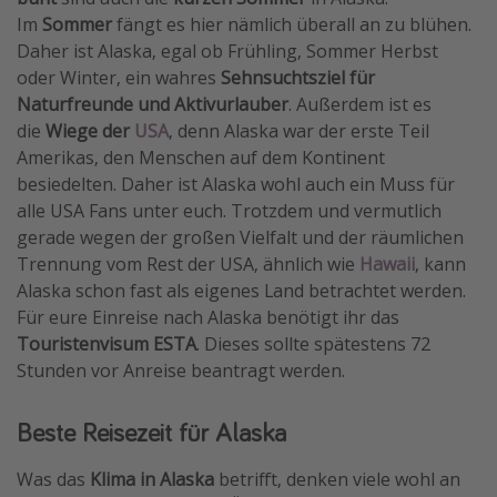
Im
Sommer
fängt es hier nämlich überall an zu blühen.
Travel Know How
Daher ist Alaska, egal ob Frühling, Sommer Herbst
Silvesterreisen
oder Winter, ein wahres
Sehnsuchtsziel für
Last Minute Urlaub Mallorca
Naturfreunde und Aktivurlauber
. Außerdem ist es
die
Wiege der
USA
, denn Alaska war der erste Teil
Last Minute Urlaub Deutschland
Amerikas, den Menschen auf dem Kontinent
besiedelten. Daher ist Alaska wohl auch ein Muss für
alle USA Fans unter euch. Trotzdem und vermutlich
gerade wegen der großen Vielfalt und der räumlichen
Trennung vom Rest der USA, ähnlich wie
Hawaii
, kann
Alaska schon fast als eigenes Land betrachtet werden.
Für eure Einreise nach Alaska benötigt ihr das
Touristenvisum ESTA
. Dieses sollte spätestens 72
Stunden vor Anreise beantragt werden.
Beste Reisezeit für Alaska
Was das
Klima in Alaska
betrifft, denken viele wohl an