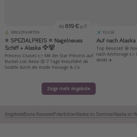
Normandie Urlaub
Goa Urlaub
619 €
Ab
p. P.
St. Lucia Urlaub
KREUZFAHRTEN
FLÜGE
Kefalonia Urlaub
⭐️ SPEZIALPREIS ⭐️ Nagelneues
Auf nach Alaska
Krabi Urlaub
Schiff + Alaska 🦅🐻
Top Reisezeit 🤩 No
nach Anchorage 👉 B
Princess Cruises 👉 Mit der Star Princess auf
Tulum Urlaub
direkt ✈️
Bucket-List-Reise 😍 7 Tage Kreuzfahrt ab
Sri Lanka Rundreise
Seattle durch die Inside Passage & Co.
Japan Rundreise
Zeige mehr Angebote
Reisethemen
Alle Reisethemen
Angebote
Beste Reisezeit
Polarlichter
Alaska im Sommer
Alaska im W
Wellnessurlaub
Disneyland Paris
Roadtrips