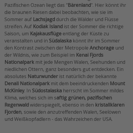
Pazifischen Ozean liegt das "
Bärenland
". Hier könnt ihr
die braunen Riesen dabei beobachten, wie sie im
Sommer auf
Lachsjagd
durch die Wälder und Flüsse
streifen. Auf
Kodiak Island
ist der Sommer die richtige
Saison, um
Kajakausflüge
entlang der Küste zu
veranstalten und in
Südalaska
könnt ihr im Sommer
den Kontrast zwischen der Metropole
Anchorage
und
der Wildnis, wie zum Beispiel im
Kenai Fjords
Nationalpark
mit jede Mengen Walen, Seehunden und
niedlichen Ottern, ganz besonders gut entdecken. Ein
absolutes
Naturwunder
ist natürlich der bekannte
Denali Nationalpark
mit dem beeindruckenden
Mount
McKinley
. In
Südostalaska
herrscht im Sommer mildes
Klima, welches sich im s
aftig grünen, pazifischen
Regenwald
widerspiegelt, ebenso in den
kristallklaren
Fjorden
, sowie den anzutreffenden Walen, Seelöwen
und Weißkopfadlern - das Wahrzeichen der USA.