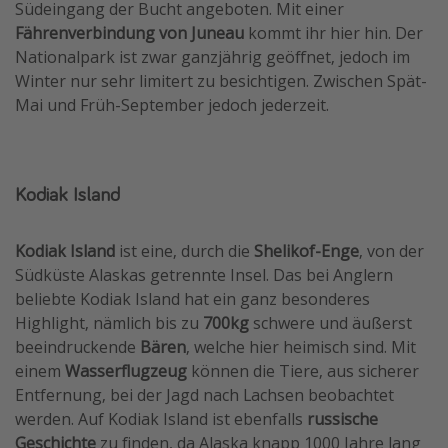
Südeingang der Bucht angeboten. Mit einer
Fährenverbindung von Juneau
kommt ihr hier hin. Der
Nationalpark ist zwar ganzjährig geöffnet, jedoch im
Winter nur sehr limitert zu besichtigen. Zwischen Spät-
Mai und Früh-September jedoch jederzeit.
Kodiak Island
Kodiak Island
ist eine, durch die
Shelikof-Enge
, von der
Südküste Alaskas getrennte Insel. Das bei Anglern
beliebte Kodiak Island hat ein ganz besonderes
Highlight, nämlich bis zu
700kg
schwere und äußerst
beeindruckende
Bären
, welche hier heimisch sind. Mit
einem
Wasserflugzeug
können die Tiere, aus sicherer
Entfernung, bei der Jagd nach Lachsen beobachtet
werden. Auf Kodiak Island ist ebenfalls
russische
Geschichte
zu finden, da Alaska knapp 1000 Jahre lang