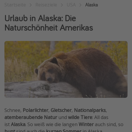
Startseite
Reiseziele
USA
Alaska
Wochenendtrip
Urlaub in Alaska: Die
Singlereisen
Naturschönheit Amerikas
Strandurlaub
Gruppenreisen
Hotels in Hamburg
Hotels in Amsterdam
Hotels am Achensee
Weitere Themen
Reise Journal
Familienurlaub in der Türkei
Schnee,
Polarlichter
,
Gletscher
,
Nationalparks
,
Rundreisen in Thailand
atemberaubende Natur
und
wilde Tiere
: All das
Bahnreisen in der Schweiz
ist
Alaska
. So weiß wie die langen
Winter
auch sind, so
Reisepassfreie Reiseziele
bunt
sind auch die
kurzen Sommer
in Alaska.