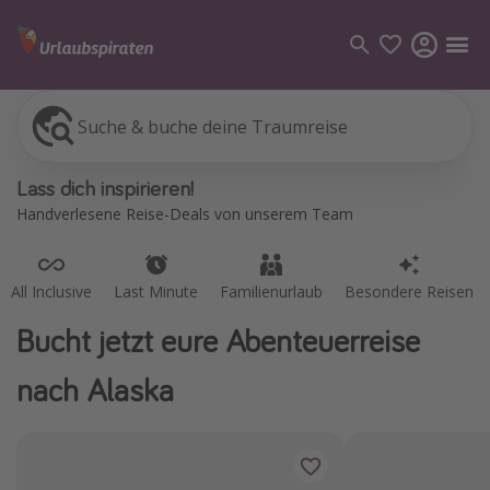
Suche & buche deine Traumreise
All Inclusive
Last Minute
Familienurlaub
Besondere Reisen
Kategorien
Lass dich inspirieren!
Flüge
Handverlesene Reise-Deals von unserem Team
Hotel
Pauschalreisen
All Inclusive
Last Minute
Familienurlaub
Besondere Reisen
Kreuzfahrten
Bucht jetzt eure Abenteuerreise
Reiseziele
nach Alaska
Alle Reiseziele
Bodensee Urlaub
Gozo Urlaub