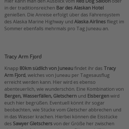
Hier kann man den Ausblick vom
Red Dog Saloon
oder
in der traditionsreichen
Bar des Alaskan Hotel
genießen. Die Anreise erfolgt über das Fährensystem
des Alaska Marine Highway und
Alaska Airlines
fliegt im
Sommer ebenfalls mehrmals pro Tag Juneau an.
Tracy Arm Fjord
Knapp
80km südlich von Juneau
findet ihr das
Tracy
Arm Fjord
, welches von Juneau per Tagesausflug
erreicht werden kann. Hier wird es ebenso
abenteuerlich, wie wunderschön. Eine Kombination von
Bergen, Wasserfällen, Gletschern
und
Eisbergen
wird
euch hier begrüßen. Eventuell könnt ihr sogar
beobachten, wie Stücke vom Gletscher abbrechen und
in das Wasser krachen. Hierbei können die Eisstücke
des
Sawyer Gletschers
von der Größe her zwischen