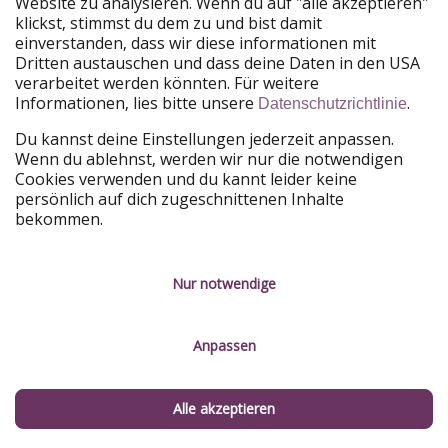
Website zu analysieren. Wenn du auf "alle akzeptieren"
Welches Wohnmobil sollte man für Alaska mieten?
klickst, stimmst du dem zu und bist damit
einverstanden, dass wir diese informationen mit
Grundsätzlich hängt die Wahl des richtigen
Wohmobil
Dritten austauschen und dass deine Daten in den USA
für Alaska
von der Anzahl der Reisenden ab.
Bis zu drei
verarbeitet werden könnten. Für weitere
Personen
finden in einem kompakten
Campingbus
Informationen, lies bitte unsere
.
Datenschutzrichtlinie
Platz
. Aufgrund der Wendigkeit und Beweglichkeit sind
Du kannst deine Einstellungen jederzeit anpassen.
besagte Campingbusse auch gut für die Stadt geeignet
Wenn du ablehnst, werden wir nur die notwendigen
und auch der Benzinverbrauch hält sich in Grenzen.
Cookies verwenden und du kannt leider keine
Selbst auf engen Straßen und in dichtem Stadtverkehr
persönlich auf dich zugeschnittenen Inhalte
gestaltet sich das Fahren als angenehm und entspannt.
bekommen.
Was die
Schlafplätze
betrifft, müssen in
Campingbussen oft die
Sitzgruppen
zum Bett
Nur notwendige
umgebaut werden, es gibt allerdings auch Varianten,
mit einem Hitop oder Aufstelldach.
Anpassen
Für größere Gruppen oder
Familien
eignet sich am
besten ein RV
, ein sogenanntes
Reisemobil
, da dieses
Alle akzeptieren
geräumiger und mehr Komfort bringt.
Bis zu fünf